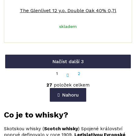
The Glenlivet 12 y.o. Double Oak 40% 0,7l
skladem
Načíst další 3
S
1
2
t
O
r
27
položek celkem
v
á
n
l
Nahoru
k
á
o
d
v
a
á
Co je to whisky?
c
n
í
í
p
Skotskou whisky (
Scotch whisky
) Spojené království
r
poprvé definovalo v roce 1909.
Legislativou Evropské