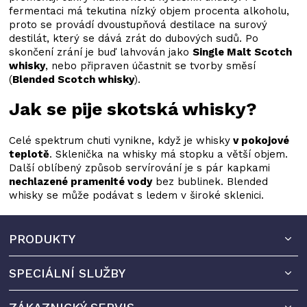
fermentaci má tekutina nízký objem procenta alkoholu,
proto se provádí dvoustupňová destilace na surový
destilát, který se dává zrát do dubových sudů. Po
skončení zrání je buď lahvován jako
Single Malt Scotch
whisky
, nebo připraven účastnit se tvorby směsí
(
Blended Scotch whisky
).
Jak se pije skotská whisky?
Celé spektrum chuti vynikne, když je whisky
v pokojové
teplotě
. Sklenička na whisky má stopku a větší objem.
Další oblíbený způsob servírování je s pár kapkami
nechlazené pramenité vody
bez bublinek. Blended
whisky se může podávat s ledem v široké sklenici.
Z
PRODUKTY
á
p
SPECIÁLNÍ SLUŽBY
a
t