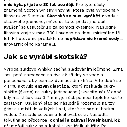
v
unie byla přijata o 80 let později
. Pro tyto účely
k
znamená Scotch whisky lihovinu, která byla vyrobena v
y
lihovaru ve Skotsku.
Skotská se musí vyrábět z
vody a
v
sladového ječmene, může se také přidat jiné obilí.
ý
Kvašení se uskutečňuje za pomoci kvasinek. Následně
p
lihovina zraje v max. 700 l sudech po dobu minimálně tří
i
let. K hotovému produktu se
nepřidává nic kromě vody
a
s
lihovarnického karamelu.
u
Jak se vyrábí skotská?
Výroba sladové whisky začíná sladováním ječmene. Zrna
jsou poté namočena na dva až tři dny ve vodě a
ponechána, aby osm až dvanáct dní klíčila. V té době se
v zrnu aktivuje
enzym diastáza,
který rozkládá cukry
složité (škrob) na cukry jednoduché (zkvasitelné). V době,
kdy má klíček cca 3-7 mm, je růst pomocí teplého kouře
zastaven. Usušený slad se následně rozemele na tzv.
grist a umístí do velkých kádí, které se naplní horkou
vodou. Ze sladu se začíná louhovat cukr. Nasládlá
tekutina se přečerpá,
ochladí a zakvasí kvasinkami
, jež
přeměňují cukry na alkohol a kysličník uhličitý. Po