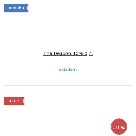
novinka
The Deacon 40% 0,7l
skladem
akce
925 Kč
–11 %