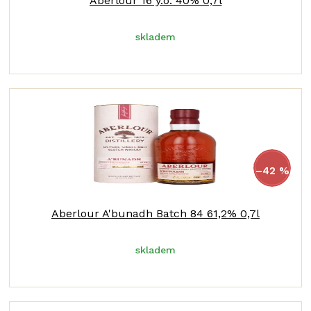
Aberlour 16 y.o. 40% 0,7l
skladem
2 370 Kč
–42 %
Aberlour A'bunadh Batch 84 61,2% 0,7l
skladem