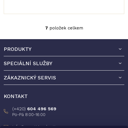
7
položek celkem
O
v
l
Z
á
PRODUKTY
á
d
a
p
c
SPECIÁLNÍ SLUŽBY
a
í
t
p
ZÁKAZNICKÝ SERVIS
r
í
v
k
y
KONTAKT
v
ý
(+420)
604 496 569
p
Po-Pá 8:00-16:00
i
s
info@prestigeselection.cz