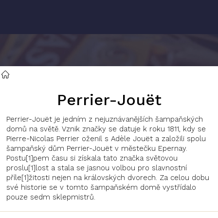
Přejít
na
obsah
Perrier-Jouët
Perrier-Jouët je jedním z nejuznávanějších šampaňských
domů na světě. Vznik značky se datuje k roku 1811, kdy se
Pierre-Nicolas Perrier oženil s Adèle Jouët a založili spolu
šampaňský dům Perrier-Jouët v městečku Epernay.
Postu[1]pem času si získala tato značka světovou
proslu[1]lost a stala se jasnou volbou pro slavnostní
příle[1]žitosti nejen na královských dvorech. Za celou dobu
své historie se v tomto šampaňském domě vystřídalo
pouze sedm sklepmistrů.