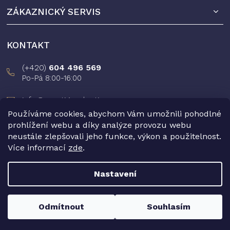
t
p
ZÁKAZNICKÝ SERVIS
r
í
v
k
y
KONTAKT
v
ý
(+420)
604 496 569
p
Po-Pá 8:00-16:00
i
s
info@prestigeselection.cz
u
Používáme cookies, abychom Vám umožnili pohodlné
Novinky na facebooku
prohlížení webu a díky analýze provozu webu
neustále zlepšovali jeho funkce, výkon a použitelnost.
Více informací
zde
.
Nastavení
Copyright 2026
Prestige Selection e-shop
. Všechna práva
vyhrazena.
Odmítnout
Souhlasím
Vytvořil Shoptet