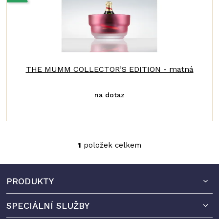
ý
r
p
o
i
d
s
u
p
k
r
THE MUMM COLLECTOR’S EDITION - matná
t
o
ů
d
na dotaz
u
k
t
1
položek celkem
O
ů
v
l
Z
á
PRODUKTY
á
d
a
p
c
SPECIÁLNÍ SLUŽBY
a
í