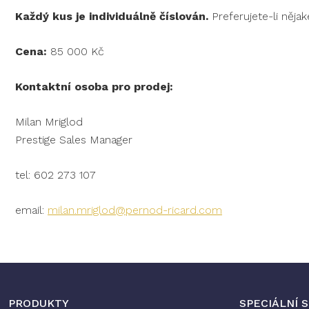
Každý kus je individuálně číslován.
Preferujete-li nějak
Cena:
85 000 Kč
Kontaktní osoba pro prodej:
Milan Mriglod
Prestige Sales Manager
tel: 602 273 107
email:
milan.mriglod
@pernod-ricard.com
Z
á
PRODUKTY
SPECIÁLNÍ 