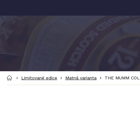
Přejít
na
obsah
Domů
Limitované edice
Matná varianta
THE MUMM COLL