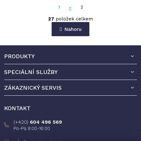
S
1
2
t
r
27
položek celkem
á
O
n
v
Nahoru
k
l
o
á
v
d
á
Z
a
n
PRODUKTY
á
c
í
í
p
p
SPECIÁLNÍ SLUŽBY
a
r
v
t
k
ZÁKAZNICKÝ SERVIS
í
y
v
ý
KONTAKT
p
i
(+420)
604 496 569
s
Po-Pá 8:00-16:00
u