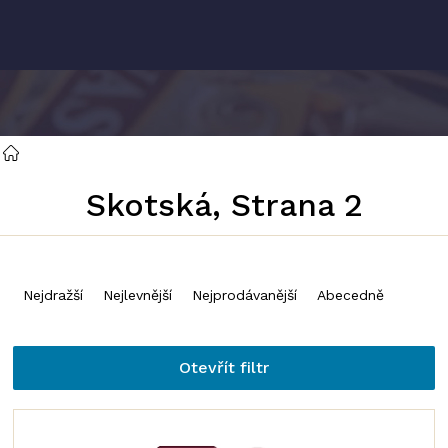
Přejít
na
obsah
Skotská
, Strana 2
Ř
a
Nejdražší
Nejlevnější
Nejprodávanější
Abecedně
z
e
Otevřít filtr
n
í
V
p