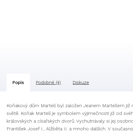
Popis
Podobné (4)
Diskuze
Koňakový dům Martell byl založen Jeanem Martellem již ro
světě.
Koňak Martell je symbolem výjimečnosti již od svéh
královských a císařských dvorů. Vychutnávaly si jej osobnosti,
František Josef I., Alžběta II. a mnoho dalších. V současn