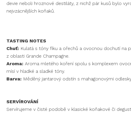
de­vie neboli hroznové destilá­ty, z nichž pár kusů bylo vy
nejvzác­nějších koňaků.
TASTING NOTES
Chuť:
Kulatá s tóny fíku a ořechů a ovocnou dochutí na pa
z oblasti Grande Champagne.
Aroma:
Aroma mletého koření spolu s komplexem ovocnýc
mísí v hladké a sladké tóny.
Barva
:
Měděný jantarový odstín s mahagonovými odlesky
SERVÍROVÁNÍ
Servírujeme v čisté podobě v klasické koňakové či degust