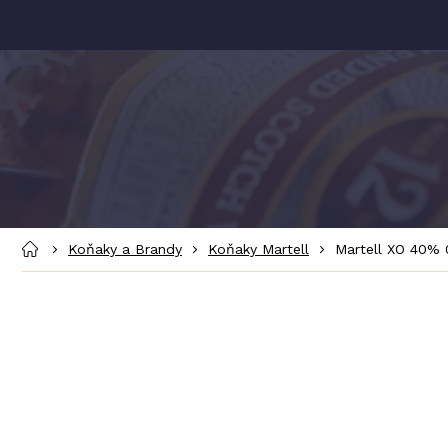
Přejít
na
obsah
Domů
Koňaky a Brandy
Koňaky Martell
Martell XO 40% 