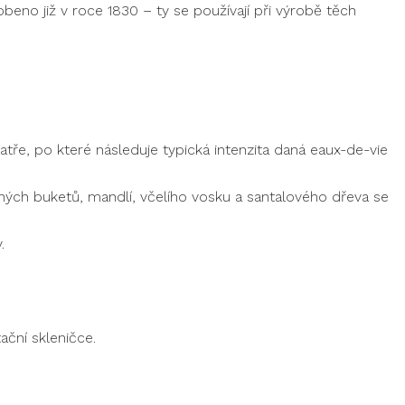
robeno již v roce 1830 – ty se používají při výrobě těch
tře, po které následuje typická intenzita daná eaux­-de-­vie
h buketů, mandlí, včelího vosku a santalo­vého dřeva se
.
ační skleničce.