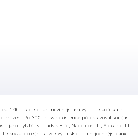
ku 1715 a řadí se tak mezi nejstarší výrobce koňaku na
o zrození. Po 300 let své existence předsta­voval součást
 jako byl Jiří IV., Ludvík Filip, Napoleon III., Alexandr III.,
osti skrýváspolečnost ve svých sklepích nejcennější eaux­