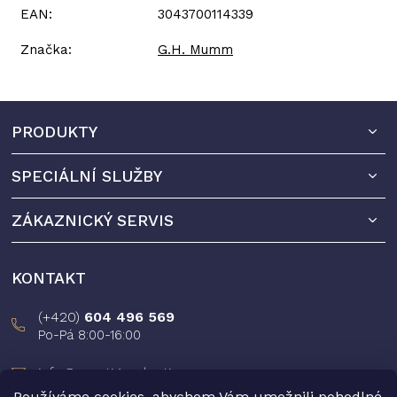
EAN
:
3043700114339
Značka
:
G.H. Mumm
Z
PRODUKTY
á
p
SPECIÁLNÍ SLUŽBY
a
t
ZÁKAZNICKÝ SERVIS
í
KONTAKT
(+420)
604 496 569
Po-Pá 8:00-16:00
info@prestigeselection.cz
Používáme cookies, abychom Vám umožnili pohodlné