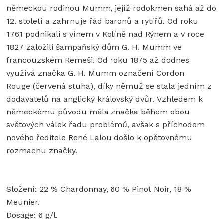
německou rodinou Mumm, jejíž rodokmen sahá až do
12. století a zahrnuje řád baronů a rytířů. Od roku
1761 podnikali s vínem v Kolíně nad Rýnem a v roce
1827 založili šampaňský dům G. H. Mumm ve
francouzském Remeši. Od roku 1875 až dodnes
využívá značka G. H. Mumm označení Cordon
Rouge (červená stuha), díky němuž se stala jedním z
dodavatelů na anglický královský dvůr. Vzhledem k
německému původu měla značka během obou
světových válek řadu problémů, avšak s příchodem
nového ředitele René Lalou došlo k opětovnému
rozmachu značky.
Složení: 22 % Chardonnay, 60 % Pinot Noir, 18 %
Meunier.
Dosage: 6 g/l.