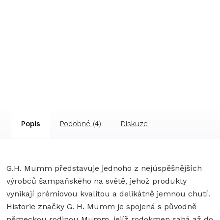
Popis
Podobné (4)
Diskuze
G.H. Mumm představuje jednoho z nejúspěšnějších
výrobců šampaňského na světě, jehož produkty
vynikají prémiovou kvalitou a delikátně jemnou chutí.
Historie značky G. H. Mumm je spojená s původně
německou rodinou Mumm, jejíž rodokmen sahá až do