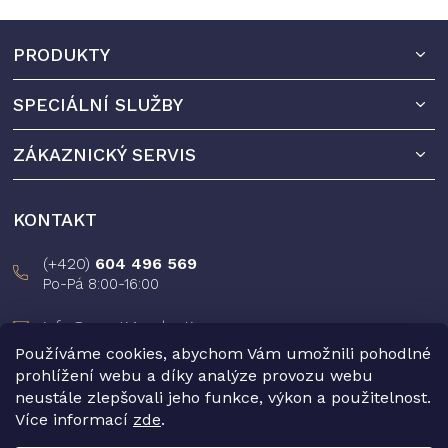
Z
PRODUKTY
á
p
SPECIÁLNÍ SLUŽBY
a
t
ZÁKAZNICKÝ SERVIS
í
KONTAKT
(+420)
604 496 569
Po-Pá 8:00-16:00
info@prestigeselection.cz
Používáme cookies, abychom Vám umožnili pohodlné
Novinky na facebooku
prohlížení webu a díky analýze provozu webu
neustále zlepšovali jeho funkce, výkon a použitelnost.
Více informací
zde
.