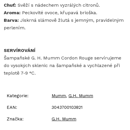
Chuť:
Svěží s nádechem vyzrálých citronů.
Aroma:
Peckovité ovoce, křupavá brioška.
Barva:
Jiskrná slámově žlutá s jemným, pravidelným
perlením.
SERVÍROVÁNÍ
Šampaňské G. H. Mumm Cordon Rouge servírujeme
do vysokých sklenic na šampaňské a vychlazené při
teplotě 7-9 °C.
Kategorie
:
Mumm
,
G.H. Mumm
EAN
:
3043700103821
Značka
:
G.H. Mumm