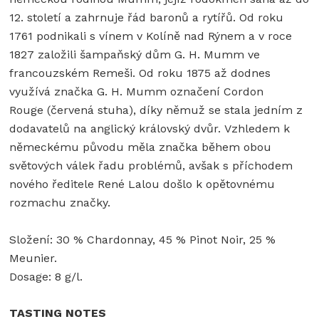
12. století a zahrnuje řád baronů a rytířů. Od roku
1761 podnikali s vínem v Kolíně nad Rýnem a v roce
1827 založili šampaňský dům G. H. Mumm ve
francouzském Remeši. Od roku 1875 až dodnes
využívá značka G. H. Mumm označení Cordon
Rouge (červená stuha), díky němuž se stala jedním z
dodavatelů na anglický královský dvůr. Vzhledem k
německému původu měla značka během obou
světových válek řadu problémů, avšak s příchodem
nového ředitele René Lalou došlo k opětovnému
rozmachu značky.
Složení: 30 % Chardonnay, 45 % Pinot Noir, 25 %
Meunier.
Dosage: 8 g/l.
TASTING NOTES