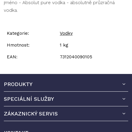
jméno - Absolut pure vodka - absolutně průzračná
vodka.
Kategorie
:
Vodky
Hmotnost
:
1 kg
EAN
:
7312040090105
Z
PRODUKTY
á
p
SPECIÁLNÍ SLUŽBY
a
t
ZÁKAZNICKÝ SERVIS
í